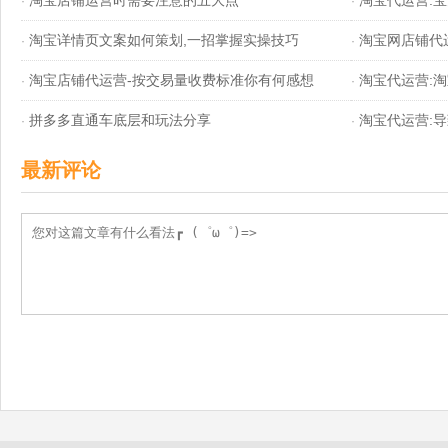
淘宝店铺运营时需要注意的五大点
淘宝代运营:
·
·
淘宝详情页文案如何策划,一招掌握实操技巧
淘宝网店铺代
·
制吗
·
淘宝店铺代运营-按交易量收费标准你有何感想
淘宝代运营:
·
·
拼多多直通车底层和玩法分享
淘宝代运营:
·
真的很省事
·
最新评论