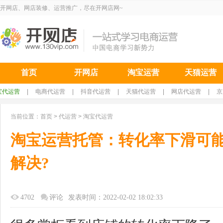
开网店、网店装修、运营推广，尽在开网店网~
首页
开网店
淘宝运营
天猫运营
宝代运营
|
电商代运营
|
抖音代运营
|
天猫代运营
|
网店代运营
|
京
当前位置：
首页
>
代运营
>
淘宝代运营
淘宝运营托管：转化率下滑可能
解决?
4702
评论
发表时间：2022-02-02 18:02:33