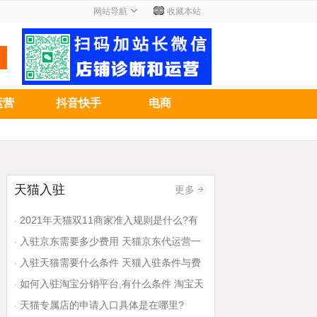
网站导航
收藏本站
运营
抖音快手
电商
天猫入驻
更多
2021年天猫双11商家准入规则是什么?有
·
哪些招商原则?
入驻京东需要多少费用 天猫京东代运营一
·
个月多少钱一般是怎么收费的
入驻天猫需要什么条件 天猫入驻条件与费
·
用
如何入驻淘宝分销平台,有什么条件 淘宝天
·
猫官方客服电话是什么
天猫专属店的申请入口具体是在哪里?
·