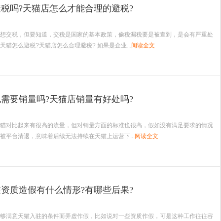
税吗?天猫店怎么才能合理的避税?
想交税，但要知道，交税是国家的基本政策，偷税漏税要是被查到，是会有严重处
天猫怎么避税?天猫店怎么合理避税? 如果是企业...
阅读全文
需要销量吗?天猫店销量有好处吗?
猫对比起来有很高的流量，但对销量方面的标准也很高，假如没有满足要求的情况
被平台清退，意味着后续无法持续在天猫上运营下...
阅读全文
资质造假有什么情形?有哪些后果?
够满意天猫入驻的条件而弄虚作假，比如说对一些资质作假，可是这种工作往往容