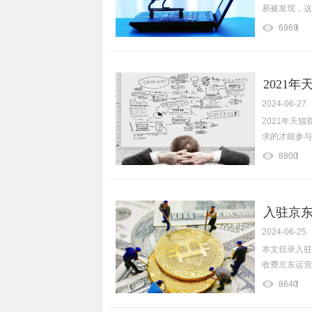
易被发现，这
6969
2021
2024-06-27
2021年天
求的才能参与报
8800
入驻京东
2024-06-25
收费的
本文目录入驻
收费京东运营
8640