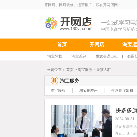
开网店、网店装修、运营推广，尽在开网店网~
首页
开网店
淘宝运
淘宝降权
|
淘宝差评
|
生意参谋出租
|
盗图
当前位置：
首页
>
淘宝服务
>
天猫入驻
淘宝服务
淘宝降权
淘宝删差评
生意参谋出租
拼多多
2024-08-31
拼多多旗舰店
可证。 3、企