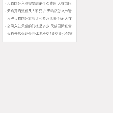
天猫国际入驻需要缴纳什么费用 天猫国际
·
入驻保证金是多少
天猫开店流程及入驻要求 天猫店怎么申请
·
注册
入驻天猫国际旗舰店和专营店哪个好 天猫
·
国际的旗舰店和专卖店有区别吗
公司入驻天猫的门槛是多少 天猫国际直营
·
健研馆是正品吗
天猫开店保证金具体怎样交?要交多少保证
·
金?