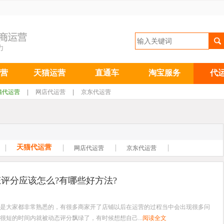
营
天猫运营
直通车
淘宝服务
代
猫代运营
|
网店代运营
|
京东代运营
天猫代运营
网店代运营
京东代运营
评分应该怎么?有哪些好方法?
是大家都非常熟悉的，有很多商家开了店铺以后在运营的过程当中会出现很多问
很短的时间内就被动态评分飘绿了，有时候想想自己...
阅读全文