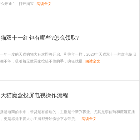
么开通 1、打开淘宝...
阅读全文
年天猫双十一红包有哪些?怎么领取?
年一度的天猫购物大狂欢即将开启。和往年一样，2020年天猫双十一的红包依旧
额不等，吸引着无数买家按捺不住的手，疯狂找最...
阅读全文
过天猫魔盒投屏电视操作流程
播是电商的未来，带货是有前途的，主播是个新兴职业。尤其是李佳琦和薇娅直播
，更是感觉不管大小主播都开始纷纷下水带货。...
阅读全文