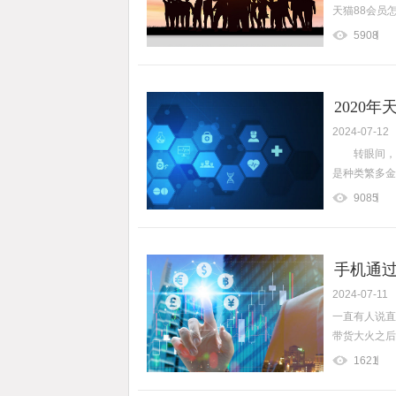
天猫88会员怎
5908
2020
2024-07-12
转眼间，一
是种类繁多金
9085
手机通
2024-07-11
一直有人说直
带货大火之后
1621