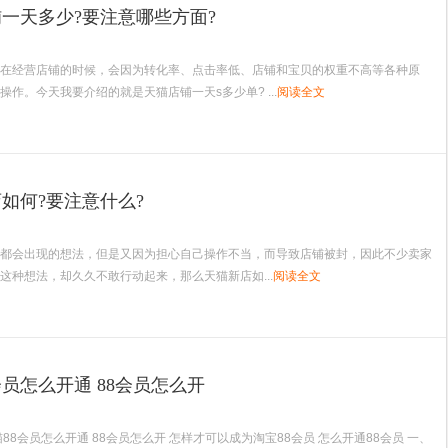
一天多少?要注意哪些方面?
经营店铺的时候，会因为转化率、点击率低、店铺和宝贝的权重不高等各种原
操作。今天我要介绍的就是天猫店铺一天s多少单? ...
阅读全文
如何?要注意什么?
都会出现的想法，但是又因为担心自己操作不当，而导致店铺被封，因此不少卖家
这种想法，却久久不敢行动起来，那么天猫新店如...
阅读全文
会员怎么开通 88会员怎么开
88会员怎么开通 88会员怎么开 怎样才可以成为淘宝88会员 怎么开通88会员 一、