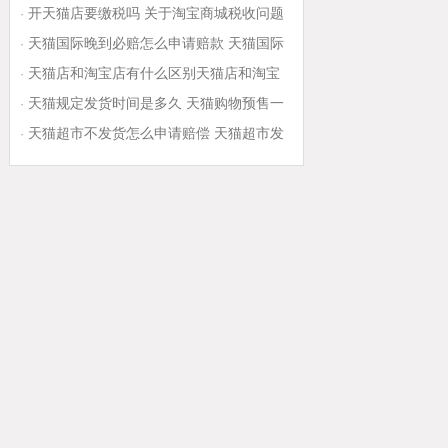
资金
开天猫店要缴税吗 关于淘宝商城税收问题
·
天猫国际晚到必赔怎么申请赔款 天猫国际
·
晚到必赔是商家赔付还是保险公司赔付
天猫店和淘宝店有什么区别天猫店和淘宝
·
店有 天猫店和普通店区别
天猫规定发货时间是多久 天猫购物预售一
·
般几天到货
天猫超市不发货怎么申请赔偿 天猫超市发
·
错货赔偿规则