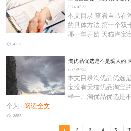
2024-07-22
一是哪一年 淘宝天猫双11
本文目录 查看自己在
的具体方法 第一个双
哪一年开始 天猫淘宝我的
4111
淘优品优选是不是骗人的 
2024-07-22
本文目录淘优品优选
宝没有天猫优品淘宝
样一、淘优品优选是不
个为...
阅读全文
3852
2
3
4
5
1