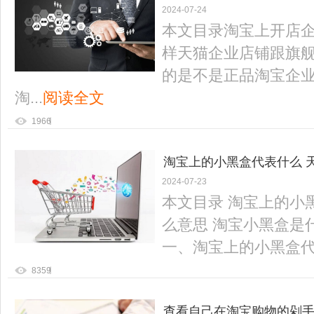
2024-07-24
舰店什么区别
本文目录淘宝上开店
样天猫企业店铺跟旗
的是不是正品淘宝企
淘...
阅读全文
1966
淘宝上的小黑盒代表什么 
2024-07-23
本文目录 淘宝上的小
么意思 淘宝小黑盒是
一、淘宝上的小黑盒代表
8359
查看自己在淘宝购物的剁手