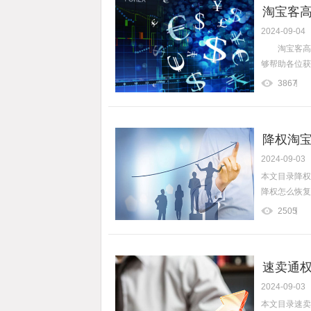
淘宝客高
2024-09-04
淘宝客高佣
够帮助各位获
3867
降权淘宝
2024-09-03
降权了怎
本文目录降权
降权怎么恢复
2505
速卖通权
2024-09-03
使用智投
本文目录速卖