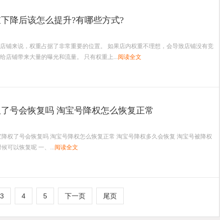
下降后该怎么提升?有哪些方式?
店铺来说，权重占据了非常重要的位置。 如果店内权重不理想，会导致店铺没有竞
给店铺带来大量的曝光和流量。 只有权重上...
阅读全文
了号会恢复吗 淘宝号降权怎么恢复正常
宝降权了号会恢复吗 淘宝号降权怎么恢复正常 淘宝号降权多久会恢复 淘宝号被降权
候可以恢复呢 一、...
阅读全文
3
4
5
下一页
尾页