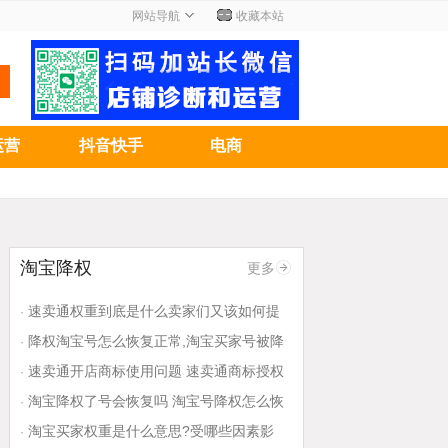
网站导航
收藏本站
运营
抖音快手
电商
淘宝降权
更多
速卖通权重到底是什么卖家们又该如何提
·
升排名 速卖通提高权重使用智投宝好,还是
降权淘宝号怎么恢复正常,淘宝买家号被降
·
用直通车
权了怎么恢复 淘宝号被降权了怎么解决
速卖通开店商标使用问题 速卖通商标授权
·
怎么弄
淘宝降权了号会恢复吗 淘宝号降权怎么恢
·
复正常
淘宝买家权重是什么意思?受哪些因素影
·