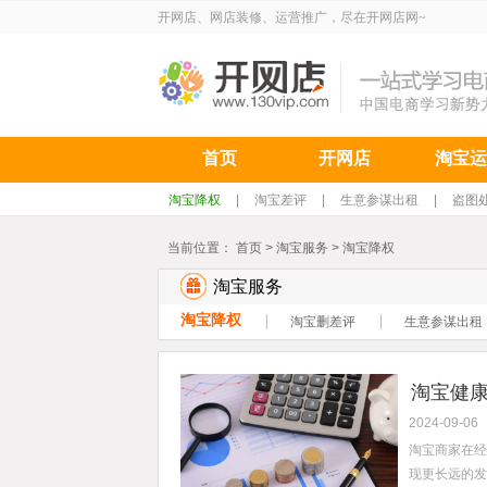
开网店、网店装修、运营推广，尽在开网店网~
首页
开网店
淘宝运
淘宝降权
|
淘宝差评
|
生意参谋出租
|
盗图
当前位置：
首页
>
淘宝服务
>
淘宝降权
淘宝服务
淘宝降权
淘宝删差评
生意参谋出租
淘宝健康
2024-09-06
淘宝商家在经
现更长远的发