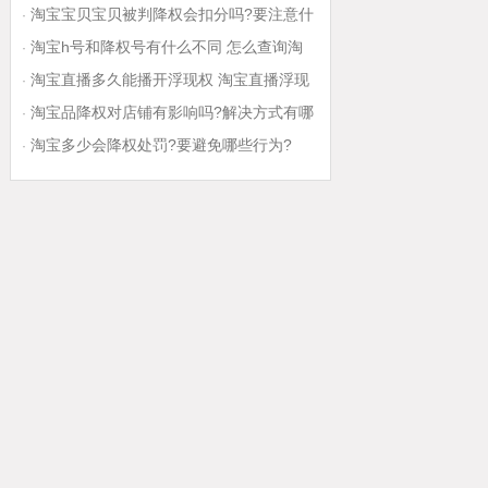
响?
淘宝宝贝宝贝被判降权会扣分吗?要注意什
·
么?
淘宝h号和降权号有什么不同 怎么查询淘
·
宝买家账号有没有降权
淘宝直播多久能播开浮现权 淘宝直播浮现
·
权怎么开通
淘宝品降权对店铺有影响吗?解决方式有哪
·
些?
淘宝多少会降权处罚?要避免哪些行为?
·