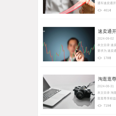
通车速卖通开
4614
速卖通开
2024-09-02
本文目录 速
要求为 速卖通
1788
淘逛逛尊
2024-08-31
本文目录 淘
逛逛尊享权益不
7194