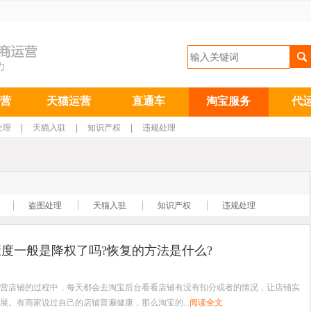
营
天猫运营
直通车
淘宝服务
代
处理
|
天猫入驻
|
知识产权
|
违规处理
盗图处理
天猫入驻
知识产权
违规处理
度一般是降权了吗?恢复的方法是什么?
营店铺的过程中，每天都会去淘宝后台看看店铺有没有扣分或者的情况，让店铺实
展。有商家说过自己的店铺普遍健康，那么淘宝的...
阅读全文