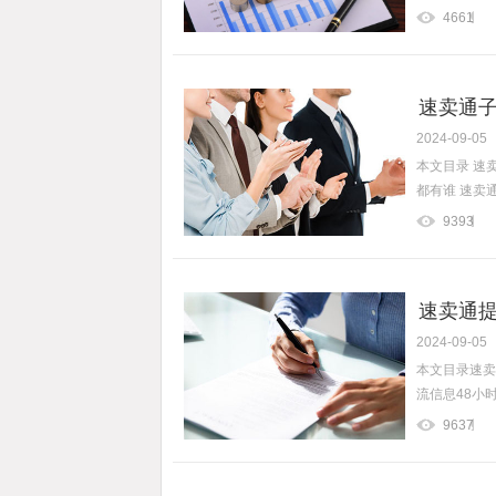
4661
速卖通子
2024-09-05
本文目录 速
都有谁 速卖通
9393
速卖通提
2024-09-05
不会降权
本文目录速卖
流信息48小
9637