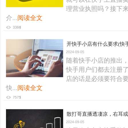
理营业执照吗？接下
介...
阅读全文
3366
开快手小店有什么要求(快
2024-09-05
随着快手小店的推出
快手用户们都去注册
店的话是必须要符合
快...
阅读全文
7575
散打哥直播透凄凉，右耳
2024-09-05