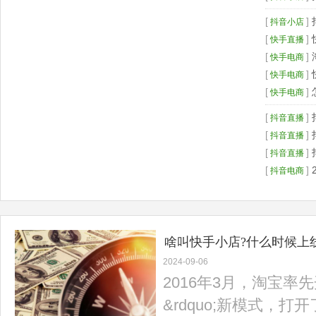
[
]
抖音小店
[
]
快手直播
[
]
快手电商
[
]
快手电商
[
]
快手电商
[
]
抖音直播
[
]
抖音直播
[
]
抖音直播
[
]
抖音电商
啥叫快手小店?什么时候上
2024-09-06
2016年3月，淘宝率先
&rdquo;新模式，