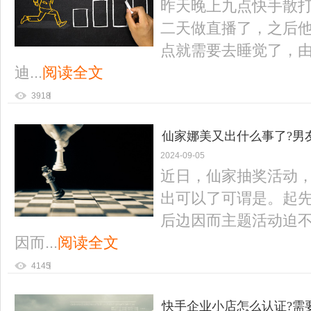
昨天晚上九点快手散
二天做直播了，之后
点就需要去睡觉了，
迪...
阅读全文
3918
仙家娜美又出什么事了?男
2024-09-05
近日，仙家抽奖活动，
出可以了可谓是。起
后边因而主题活动迫
因而...
阅读全文
4145
快手企业小店怎么认证?需