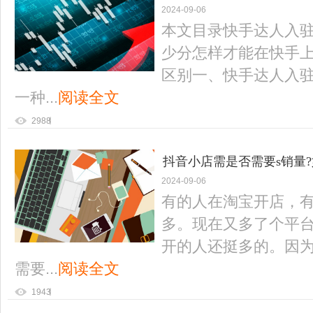
2024-09-06
本文目录快手达人入
少分怎样才能在快手
区别一、快手达人入驻
一种...
阅读全文
2988
抖音小店需是否需要s销量
2024-09-06
有的人在淘宝开店，
多。现在又多了个平
开的人还挺多的。因
需要...
阅读全文
1943