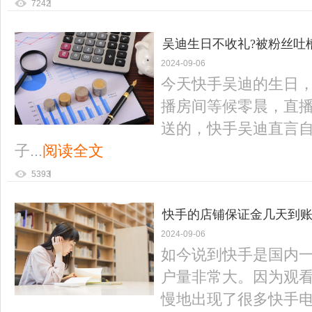
7242
吴迪生日不收礼?被粉丝吐
2024-09-06
今天快手吴迪的生日
播房间等候零晨，直
送的，快手吴迪直言
子...
阅读全文
5393
快手的店铺保证金几天到账
2024-09-06
如今说到快手是国内
户量非常大。因为观
慢地出现了很多快手