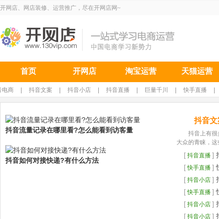
开网店、网店装修、运营推广，尽在开网店网~
首页
开网店
淘宝运营
天猫运营
音电商
|
抖音文案
|
抖音小店
|
抖音直播
|
巨量千川
|
快手直播
|
抖音文
抖音流量记录在哪里看?怎么能看到访客量
抖音上有很
大众的青睐，这些
[
]
抖音直播
抖音如何对接快递?有什么方法
[
]
快手直播
[
]
抖音小店
[
]
快手直播
[
]
抖音小店
[
]
抖音小店