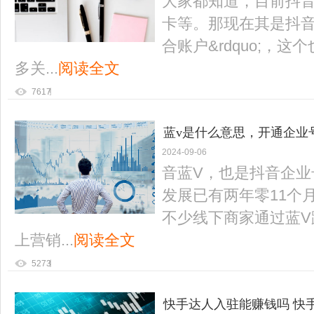
大家都知道，目前抖
卡等。那现在其是抖音有
合账户&rdquo;，
多关...
阅读全文
7617
蓝v是什么意思，开通企业
2024-09-06
音蓝V，也是抖音企业号
发展已有两年零11个
不少线下商家通过蓝V
上营销...
阅读全文
5273
快手达人入驻能赚钱吗 快