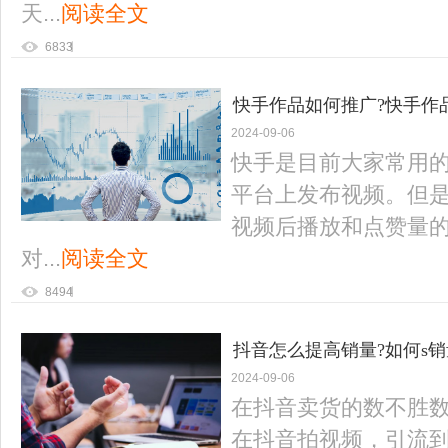
天...
阅读全文
6833
快手作品如何推广?快手作
2024-09-06
快手是目前大家常用
平台上发布视频。但
视频后播放和点赞量
对...
阅读全文
8494
抖音怎么提高销量?如何s销
2024-09-06
在抖音卖货的数不胜
在抖音拍视频，引流