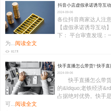
抖音小店虚假承诺诱导互动
2024-09-06
项治理
各位抖音商家达人注
【虚假承诺诱导互动
下： 平台审查发现：
为...
阅读全文
8177
快手直播怎么带货? 快手直
2024-09-06
快手直播怎么带货?
的&ldquo;老铁经济
占据绝对优势。快手
可...
阅读全文