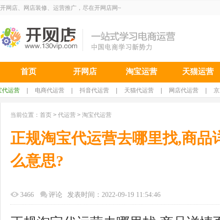
开网店、网店装修、运营推广，尽在开网店网~
首页
开网店
淘宝运营
天猫运营
宝代运营
|
电商代运营
|
抖音代运营
|
天猫代运营
|
网店代运营
|
京
当前位置：
首页
>
代运营
>
淘宝代运营
正规淘宝代运营去哪里找,商品
么意思?
3466
评论
发表时间：2022-09-19 11:54:46