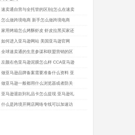
速卖通自营与全托管的区别(怎么在速卖
通查看商品是否全托管)
怎么做跨境电商 新手怎么做跨境电商
家用烤箱怎么烤酥虾皮 虾皮拉黑买家还
可以下单吗
如何进入亚马逊网站 美国亚马逊官网
全球速卖通的生意参谋和联盟营销的区
别 速卖通联盟怎么赚取佣金
左颜右色亚马逊泥膜怎么样 CCA亚马逊
泥膜好用吗
做亚马逊品牌备案需要准备什么资料 亚
马逊品牌备案需要什么资料
做亚马逊一般都用什么浏览器或者防关
联的软件 谷歌浏览器防关联设置用候鸟
亚马逊退款到礼品卡怎么提现 亚马逊礼
浏览器
品卡怎么获得
什么是跨境开网店网络专线可以加速访
问亚马逊网站吗 加速器哪个专线最好