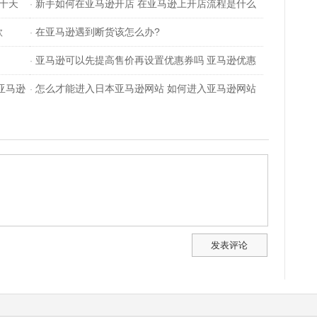
职十天
新手如何在亚马逊开店 在亚马逊上开店流程是什么
·
款
在亚马逊遇到断货该怎么办?
·
亚马逊可以先提高售价再设置优惠券吗 亚马逊优惠
·
亚马逊
怎么才能进入日本亚马逊网站 如何进入亚马逊网站
券不想页面显示
·