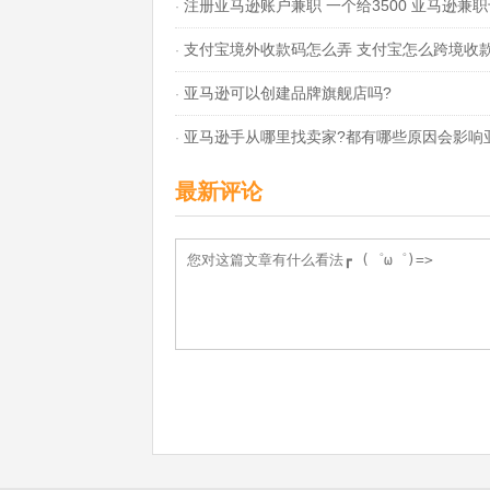
注册亚马逊账户兼职 一个给3500 亚马逊兼
·
支付宝境外收款码怎么弄 支付宝怎么跨境收
5000是真的吗
·
亚马逊可以创建品牌旗舰店吗?
·
亚马逊手从哪里找卖家?都有哪些原因会影响
·
销量?
最新评论