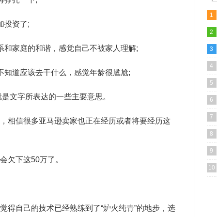
1
投资了;
2
系和家庭的和谐，感觉自己不被家人理解;
3
4
不知道应该去干什么，感觉年龄很尴尬;
5
就是文字所表达的一些主要意思。
6
7
，相信很多亚马逊卖家也正在经历或者将要经历这
8
9
会欠下这50万了。
10
觉得自己的技术已经熟练到了“炉火纯青”的地步，选