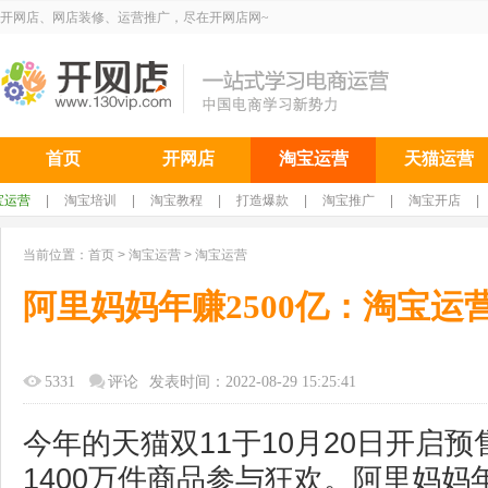
开网店、网店装修、运营推广，尽在开网店网~
首页
开网店
淘宝运营
天猫运营
宝运营
|
淘宝培训
|
淘宝教程
|
打造爆款
|
淘宝推广
|
淘宝开店
|
当前位置：
首页
>
淘宝运营
>
淘宝运营
阿里妈妈年赚2500亿：淘宝运
5331
评论
发表时间：2022-08-29 15:25:41
今年的天猫双11于10月20日开启预
1400万件商品参与狂欢。阿里妈妈年