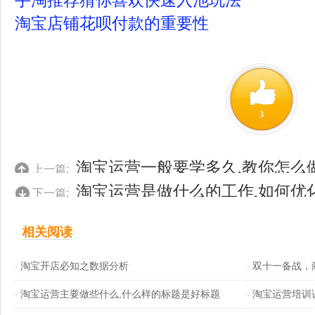
手淘推荐猜你喜欢快速入池玩法
淘宝店铺花呗付款的重要性
3
淘宝运营一般要学多久,教你怎么
上一篇:
淘宝运营是做什么的工作,如何优
下一篇:
相关阅读
淘宝开店必知之数据分析
双十一备战，
·
·
淘宝运营主要做些什么,什么样的标题是好标题
淘宝运营培训
·
流量
·