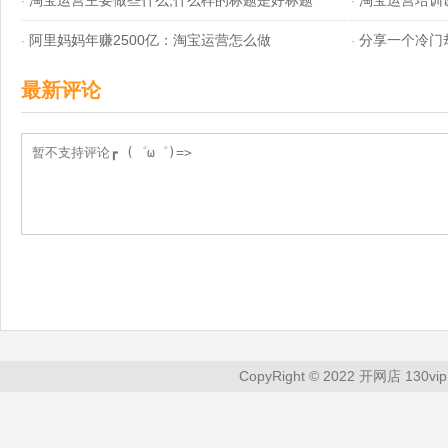
淘宝运营主要做些什么,什么样的标题是好标题
淘宝运营培训
颖而出
·
·
阿里妈妈年赚2500亿：淘宝运营怎么做
分享一个冷门
·
·
最新评论
CopyRight © 2022 开网店 130vip