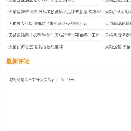
天猫企业购直营可靠吗,怎么辨别真伪
天猫运营怎么
·
·
天猫运营培训班,日常考核低风险是哪些意思,有哪些
天猫押金在哪
·
用
·
天猫押金可以提前取出来用吗,怎么缴纳押金
天猫商城种树
用
·
·
天猫店铺用什么手段推广,天猫运营主要做哪些工作
天猫售后满意
·
·
天猫如何看直播,观看技巧推荐
天猫运营:天猫
·
·
最新评论