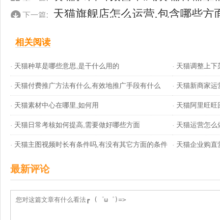
按什么来算
天猫旗舰店怎么运营,包含哪些方
下一篇:
相关阅读
天猫种草是哪些意思,是干什么用的
天猫调整上下
·
·
天猫付费推广方法有什么,有效地推广手段有什么
天猫新商家运
·
·
天猫素材中心在哪里,如何用
天猫阿里旺旺
·
·
天猫日常考核如何提高,需要做好哪些方面
天猫运营怎么
·
·
天猫主图视频时长有条件吗,有没有其它方面的条件
天猫企业购直
·
店铺层级怎么
·
最新评论